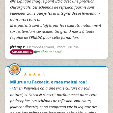
elle explique chaque point BQC avec une précision
chirurgicale. Les schémas de réflexion fournis sont
tellement clairs que je les ai intégrés dès le lendemain
dans mes séances.
Mes patients sont bluffés par les résultats, notamment
sur les tensions cervicales. Un grand merci à toute
l'équipe de l’EIMDC pour cette formation.
Clermont-Ferrand, France
Juli 2018
Jérémy P.
Verifizierter Kauf
AUSBILDUNG
★
★
★
★
☆
Māuruuru Faceasit, e mea maitai roa !
Ici en Polynésie on a une vraie culture du soin
naturel, et Faceasit s'inscrit parfaitement dans cette
philosophie. Les schémas de réflexion sont clairs,
joliment illustrés, et on comprend vite la logique des
points bqc même sans formation préalable. J'utilise